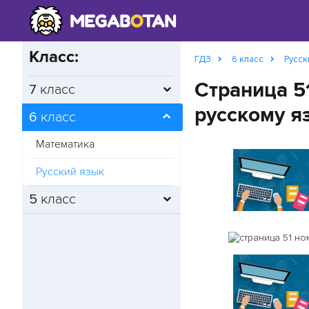
Класс:
ГДЗ
6 класс
Русск
Страница 5
7
класс
русскому я
6
класс
Математика
Русский язык
5
класс