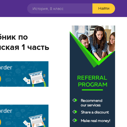
Найти
бник по
ская 1 часть