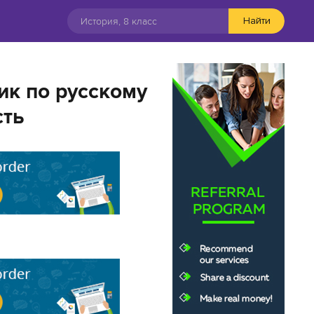
Найти
ик по русскому
сть