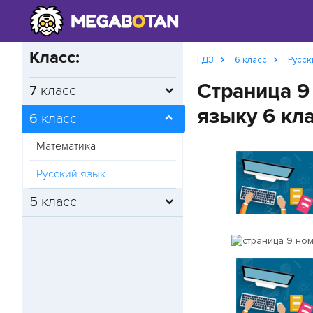
Класс:
ГДЗ
6 класс
Русск
Страница 9
7
класс
языку 6 кл
6
класс
Математика
Русский язык
5
класс