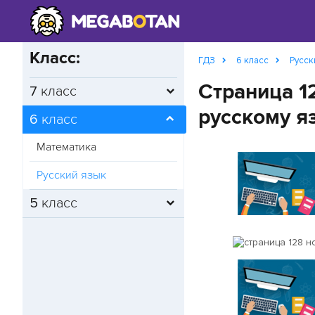
Класс:
ГДЗ
6 класс
Русск
Страница 1
7
класс
русскому я
6
класс
Математика
Русский язык
5
класс