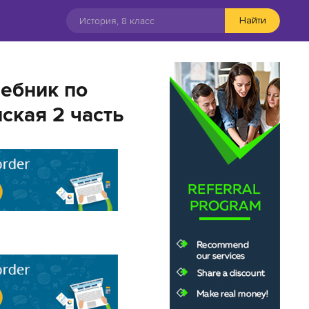
Найти
шебник по
ская 2 часть